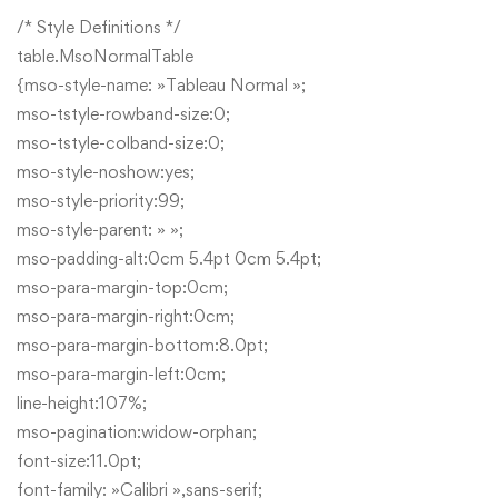
/* Style Definitions */
table.MsoNormalTable
{mso-style-name: »Tableau Normal »;
mso-tstyle-rowband-size:0;
mso-tstyle-colband-size:0;
mso-style-noshow:yes;
mso-style-priority:99;
mso-style-parent: » »;
mso-padding-alt:0cm 5.4pt 0cm 5.4pt;
mso-para-margin-top:0cm;
mso-para-margin-right:0cm;
mso-para-margin-bottom:8.0pt;
mso-para-margin-left:0cm;
line-height:107%;
mso-pagination:widow-orphan;
font-size:11.0pt;
font-family: »Calibri »,sans-serif;