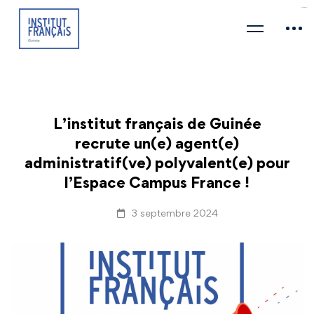
bandar togel
situs slot
L’institut français de Guinée
recrute un(e) agent(e)
administratif(ve) polyvalent(e) pour
l’Espace Campus France !
3 septembre 2024