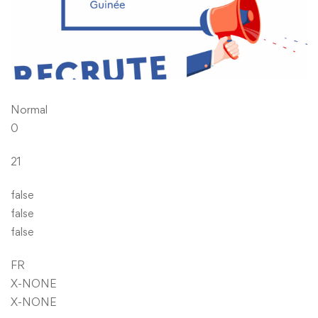
Normal
0
21
false
false
false
FR
X-NONE
X-NONE